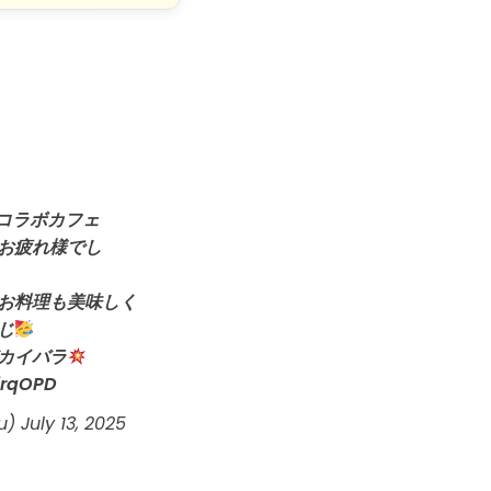
コラボカフェ
お疲れ様でし
お料理も美味しく
じ
カイバラ
frqOPD
u)
July 13, 2025