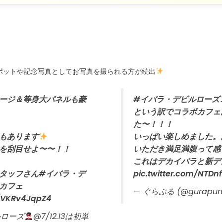
ポットや記念写真としてお写真を撮られる方が続出
ージ＆等身大パネルも豪
#イバラ・デビルローズ
という訳でコラボカフェ
た〜！！！
もあります
いっぱい楽しめました。
を刮目せよ〜〜！！
いただき満足満腹って感
これはデカイバラと新デ
タッフさん
#イバラ・デ
pic.twitter.com/NTDn
カフェ
— ぐらぷる (@gurapur
m/VKRv4JqpZ4
ルローズ
@7/12.13は初単