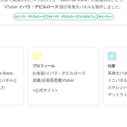
VTuber
イバラ・デビルローズ
様の等身大パネルを製作しました。
#イバラ・デビルローズ
#イバラ・デビルローズコラボカフェ
#イバラー
プロフィール
仕様
 Ibara」
お名前/イバラ・デビルローズ
等身大パネル
大パネルと
肩書/企画系悪魔Vtuber
ミニパネル/
した
スチレンパ
<公式サイト>
マットラミ