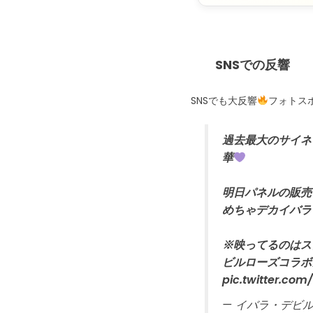
SNSでの反響
SNSでも大反響
フォトス
過去最大のサイネ
華
明日パネルの販売
めちゃデカイバラ
※映ってるのはス
ビルローズコラボ
pic.twitter.co
— イバラ・デビ