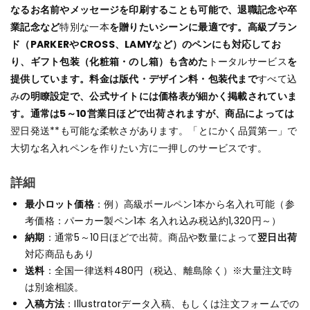
なるお名前やメッセージを印刷することも可能で、退職記念や卒
業記念など
特別な一本
を贈りたいシーンに最適です。高級ブラン
ド（PARKERやCROSS、LAMYなど）のペンにも対応してお
り、ギフト包装（化粧箱・のし箱）も含めた
トータルサービス
を
提供しています。料金は版代・デザイン料・包装代まで
すべて込
み
の明瞭設定で、公式サイトには価格表が細かく掲載されていま
す。通常は5～10営業日ほどで出荷されますが、商品によっては
翌日発送**も可能な柔軟さがあります。「とにかく品質第一」で
大切な名入れペンを作りたい方に一押しのサービスです。
詳細
最小ロット価格
：例）高級ボールペン1本から名入れ可能（参
考価格：パーカー製ペン1本 名入れ込み税込約1,320円～）
納期
：通常5～10日ほどで出荷。商品や数量によって
翌日出荷
対応商品もあり
送料
：全国一律送料480円（税込、離島除く）※大量注文時
は別途相談。
入稿方法
：Illustratorデータ入稿、もしくは注文フォームでの