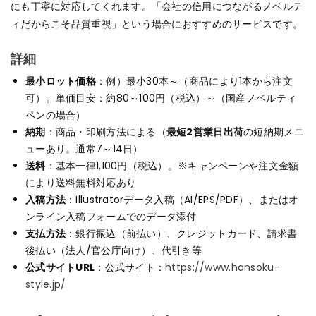
にも丁寧に対応してくれます。「会社の信用につながるノベルテ
ィだからこそ品質重視」という場合におすすめのサービスです。
詳細
最小ロット価格
：例）最小30本～（商品により1本から注文
可）。単価目安：約80～100円（税込）～（国産ノベルティ
ペンの場合）
納期
：商品・印刷方法による（
最短2営業日出荷
の短納期メニ
ューあり。通常7～14日）
送料
：基本一律1,100円（税込）。※キャンペーンや注文金額
により送料無料対応あり
入稿方法
：Illustratorデータ入稿（AI/EPS/PDF）、またはオ
ンライン入稿フォームでのデータ添付
支払方法
：銀行振込（前払い）、クレジットカード、請求書
後払い（法人/官公庁向け）、代引き等
公式サイトURL
：公式サイト：
https://www.hansoku-
style.jp/