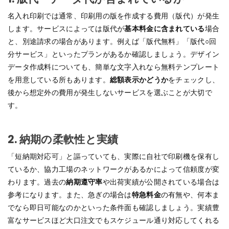
名入れ印刷では通常、印刷用の版を作成する費用（版代）が発生
します。サービスによっては版代が
基本料金に含まれている
場合
と、別途請求の場合があります。例えば「版代無料」「版代○回
分サービス」といったプランがあるか確認しましょう。デザイン
データ作成料についても、簡単な文字入れなら無料テンプレート
を用意している所もあります。
総額表示かどうか
をチェックし、
後から想定外の費用が発生しないサービスを選ぶことが大切で
す。
2.
納期の柔軟性と実績
「短納期対応可」と謳っていても、実際に自社で印刷機を保有し
ているか、協力工場のネットワークがあるかによって信頼度が変
わります。過去の
納期遵守率
や出荷実績が公開されている場合は
参考になります。また、急ぎの場合は
特急料金
の有無や、何本ま
でなら即日可能なのかといった条件面も確認しましょう。実績豊
富なサービスほど大口注文でもスケジュール通り対応してくれる