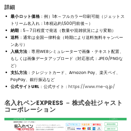
詳細
最小ロット価格
：例）1本～フルカラー印刷可能（ジェットス
トリーム名入れ：1本税込約1,500円前後～）
納期
：5～7日程度で発送（数量や混雑状況により変動）
送料
：通常は全国一律料金（時期により送料無料キャンペー
ンあり）
入稿方法
：専用WEBシミュレーターで画像・テキスト配置、
もしくは画像データアップロード（対応形式：JPEG/PNGな
ど）
支払方法
：クレジットカード、Amazon Pay、楽天ペイ、
PayPay、銀行振込など
公式サイトURL
：公式サイト：
https://www.me-q.jp/
名入れペンEXPRESS － 株式会社ジャスト
コーポレーション