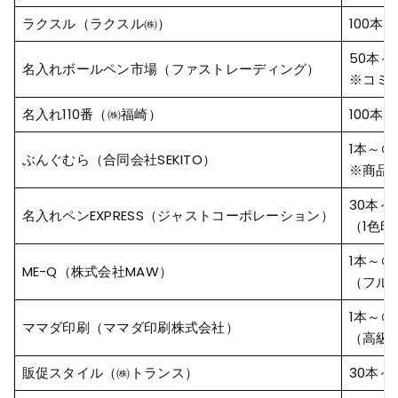
ラクスル（ラクスル㈱）
100本
50本～
名入れボールペン市場（ファストレーディング）
※コミ
名入れ110番（㈱福崎）
100本
1本～＠
ぶんぐむら（合同会社SEKITO）
※商品
30本～
名入れペンEXPRESS（ジャストコーポレーション）
（1色印
1本～＠
ME-Q（株式会社MAW）
（フル
1本～＠
ママダ印刷（ママダ印刷株式会社）
（高級
販促スタイル（㈱トランス）
30本～