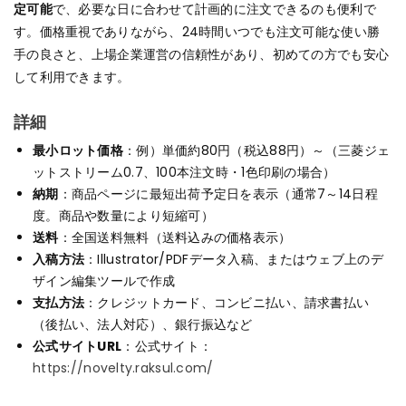
定可能
で、必要な日に合わせて計画的に注文できるのも便利で
す。価格重視でありながら、24時間いつでも注文可能な使い勝
手の良さと、上場企業運営の信頼性があり、初めての方でも安心
して利用できます。
詳細
最小ロット価格
：例）単価約80円（税込88円）～（三菱ジェ
ットストリーム0.7、100本注文時・1色印刷の場合）
納期
：商品ページに最短出荷予定日を表示（通常7～14日程
度。商品や数量により短縮可）
送料
：全国送料無料（送料込みの価格表示）
入稿方法
：Illustrator/PDFデータ入稿、またはウェブ上のデ
ザイン編集ツールで作成
支払方法
：クレジットカード、コンビニ払い、請求書払い
（後払い、法人対応）、銀行振込など
公式サイトURL
：公式サイト：
https://novelty.raksul.com/