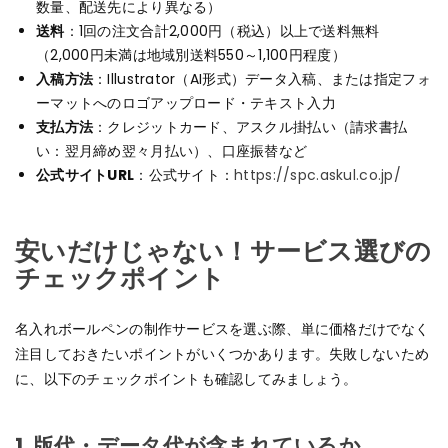
数量、配送先により異なる）
送料
：1回の注文合計2,000円（税込）以上で送料無料
（2,000円未満は地域別送料550～1,100円程度）
入稿方法
：Illustrator（AI形式）データ入稿、または指定フォ
ーマットへのロゴアップロード・テキスト入力
支払方法
：クレジットカード、アスクル掛払い（請求書払
い：翌月締め翌々月払い）、口座振替など
公式サイトURL
：公式サイト：
https://spc.askul.co.jp/
安いだけじゃない！サービス選びの
チェックポイント
名入れボールペンの制作サービスを選ぶ際、単に価格だけでなく
注目しておきたいポイントがいくつかあります。失敗しないため
に、以下のチェックポイントも確認してみましょう。
1.
版代・データ代が含まれているか