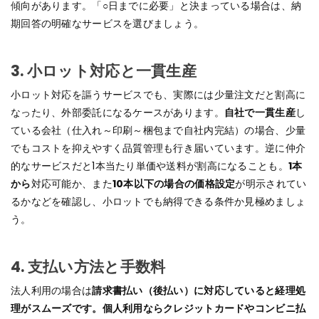
傾向があります。「○日までに必要」と決まっている場合は、納
期回答の明確なサービスを選びましょう。
3.
小ロット対応と一貫生産
小ロット対応を謳うサービスでも、実際には少量注文だと割高に
なったり、外部委託になるケースがあります。
自社で一貫生産
し
ている会社（仕入れ～印刷～梱包まで自社内完結）の場合、少量
でもコストを抑えやすく品質管理も行き届いています。逆に仲介
的なサービスだと1本当たり単価や送料が割高になることも。
1本
から
対応可能か、また
10本以下の場合の価格設定
が明示されてい
るかなどを確認し、小ロットでも納得できる条件か見極めましょ
う。
4.
支払い方法と手数料
法人利用の場合は
請求書払い（後払い）に対応していると経理処
理がスムーズです。個人利用ならクレジットカードやコンビニ払