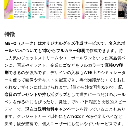
特徴
ME-Q（メーク）はオリジナルグッズ作成サービスで、名入れボ
ールペンについても1本からフルカラー印刷
で作成できます。特
に人気のジェットストリームやユニボールワンといった高品質ペ
ンに、写真やイラスト、企業ロゴなどを
フルカラーで直接UV印
刷
できるのが強みです。デザインの入稿もWEB上のシミュレータ
ーを使って画像やテキストを配置でき、専門知識がなくてもおし
ゃれなデザインに仕上げられます。1個から注文可能なので、
記
念日のプレゼントや推し活グッズ
として世界に一つだけのボール
ペンを作るのにもぴったり。発送まで5～7日程度と比較的スピー
ディーで、現在は
送料無料キャンペーン
を行っていることもあり
ます。クレジットカード以外にもAmazon Payや楽天ペイなど
決済手段が豊富で、個人ユーザーにも使いやすいサービスです。