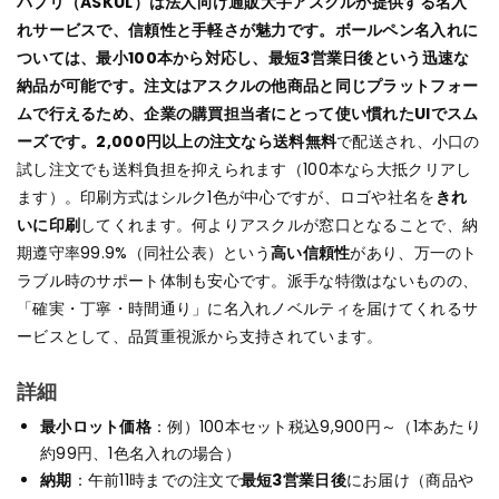
パプリ（ASKUL）は法人向け通販大手アスクルが提供する名入
れサービスで、信頼性と手軽さが魅力です。ボールペン名入れに
ついては、最小100本から対応し、最短3営業日後という迅速な
納品が可能です。注文はアスクルの他商品と同じプラットフォー
ムで行えるため、企業の購買担当者にとって使い慣れたUIでスム
ーズです。2,000円以上の注文なら送料無料
で配送され、小口の
試し注文でも送料負担を抑えられます（100本なら大抵クリアし
ます）。印刷方式はシルク1色が中心ですが、ロゴや社名を
きれ
いに印刷
してくれます。何よりアスクルが窓口となることで、納
期遵守率99.9%（同社公表）という
高い信頼性
があり、万一のト
ラブル時のサポート体制も安心です。派手な特徴はないものの、
「確実・丁寧・時間通り」に名入れノベルティを届けてくれるサ
ービスとして、品質重視派から支持されています。
詳細
最小ロット価格
：例）100本セット税込9,900円～（1本あたり
約99円、1色名入れの場合）
納期
：午前11時までの注文で
最短3営業日後
にお届け（商品や