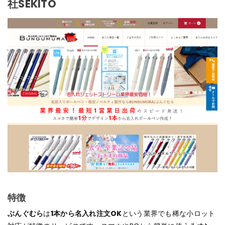
社SEKITO
特徴
ぶんぐむら
は
1本から名入れ注文OK
という業界でも稀な小ロット