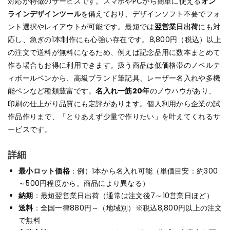
対応が特徴のサービスです。スマホやPCから簡単に使える
オン
ラインデザインツール
を備えており、デザインソフト不要でフォ
ント選択やレイアウトが可能です。最短では
翌営業日出荷
にも対
応し、急ぎの1本制作にも心強い存在です。8,800円（税込）以上
の注文で送料が無料になるため、例えば記念品用に数本まとめて
作る場合もお得に利用できます。扱う商品は低価格帯のノベルテ
ィボールペンから、高級ブランド筆記具、レーザー名入れや多機
能ペンなど種類豊富です。
名入れ一筋20年
のノウハウがあり、
印刷の仕上がり品質にも定評があります。個人利用から企業の試
作品作りまで、「とりあえず少量で作りたい」を叶えてくれるサ
ービスです。
詳細
最小ロット価格
：例）1本から名入れ可能（単価目安：約300
～500円程度から。商品により異なる）
納期
：最短翌営業日出荷（通常は注文後7～10営業日ほど）
送料
：全国一律880円～（地域別）※税込8,800円以上の注文
で無料