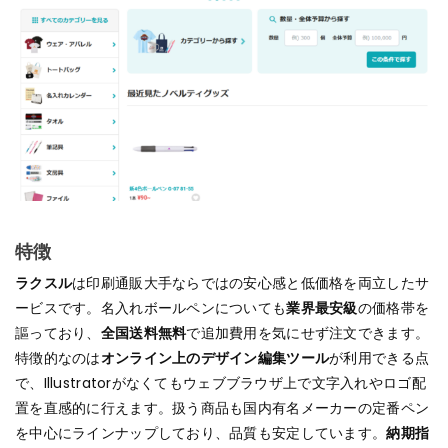
特徴
ラクスル
は印刷通販大手ならではの安心感と低価格を両立したサ
ービスです。名入れボールペンについても
業界最安級
の価格帯を
謳っており、
全国送料無料
で追加費用を気にせず注文できます。
特徴的なのは
オンライン上のデザイン編集ツール
が利用できる点
で、Illustratorがなくてもウェブブラウザ上で文字入れやロゴ配
置を直感的に行えます。扱う商品も国内有名メーカーの定番ペン
を中心にラインナップしており、品質も安定しています。
納期指