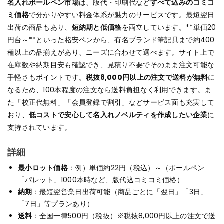
名入れボールペン市場
は、版代・印刷代など
すべて込みのコミコ
ミ価格
で分かりやすい料金体系が魅力のサービスです。最短翌日
出荷の商品もあり、
短納期と低価格
を両立しています。**単価20
円台～**といった格安ペンから、有名ブランド筆記具まで約400
種以上の品揃えがあり、ニーズに合わせて選べます。サイト上で
在庫数や納期目安も確認でき、見積り不要でそのまま注文可能な
手軽さもポイントです。
税抜8,000円以上の注文で送料が無料
に
なるため、100本程度の注文なら送料負担なく利用できます。ま
た「校正代無料」「会員登録で割引」などサービス面も充実して
おり、
低コストで安心して名入れノベルティを作成したい企業
に
支持されています。
詳細
最小ロット価格
：例）単価約22円（税込）～（ボールペン
「パレット」1000本時など、版代込コミコミ価格）
納期
：最短翌営業日出荷可能（商品ごとに「翌日」「3日」
「7日」等プランあり）
送料
：全国一律500円（税抜）※税抜8,000円以上の注文で送