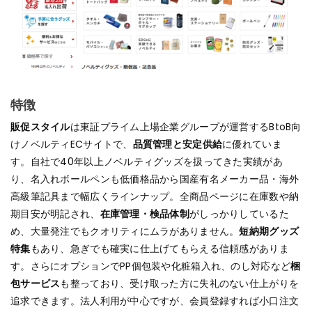
特徴
販促スタイル
は東証プライム上場企業グループが運営するBtoB向
けノベルティECサイトで、
品質管理と安定供給
に優れていま
す。自社で40年以上ノベルティグッズを扱ってきた実績があ
り、名入れボールペンも低価格品から国産有名メーカー品・海外
高級筆記具まで幅広くラインナップ。全商品ページに在庫数や納
期目安が明記され、
在庫管理・検品体制
がしっかりしているた
め、大量発注でもクオリティにムラがありません。
短納期グッズ
特集
もあり、急ぎでも確実に仕上げてもらえる信頼感がありま
す。さらにオプションでPP個包装や化粧箱入れ、のし対応など
梱
包サービス
も整っており、受け取った方に失礼のない仕上がりを
追求できます。法人利用が中心ですが、会員登録すれば小口注文