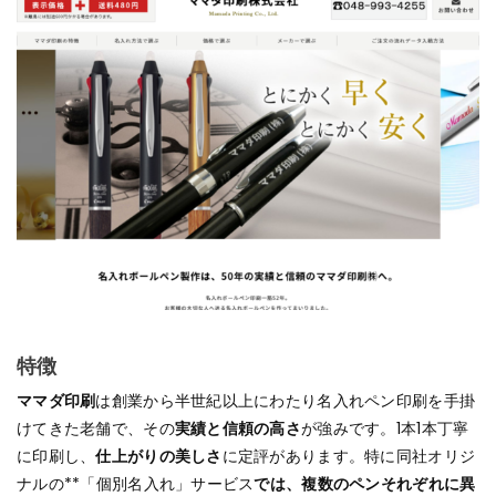
特徴
ママダ印刷
は創業から半世紀以上にわたり名入れペン印刷を手掛
けてきた老舗で、その
実績と信頼の高さ
が強みです。1本1本丁寧
に印刷し、
仕上がりの美しさ
に定評があります。特に同社オリジ
ナルの**「個別名入れ」サービス
では、複数のペンそれぞれに異