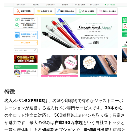
特徴
名入れペンEXPRESS
は、名刺や印刷物で有名なジャストコーポ
レーションが運営する名入れペン専門サービスです。
30本から
の小ロット注文に対応し、500種類以上のペンを取り扱う豊富さ
が魅力です。最大の強みは
在庫140万本超
という自社ストックと
一貫生産体制による
短納期オプション
で、
最短即日出荷
も可能と