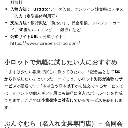
料無料
入稿方法
：Illustratorデータ入稿、オンライン注文時にテキス
ト入力（定型書体利用可）
支払方法
：銀行振込（前払い）、代金引換、クレジットカー
ド、NP後払い（コンビニ・銀行）など
公式サイトURL
：公式サイト：
https://www.nairepenichiba.com/
小ロットで気軽に試したい人におすすめ
「まずは少ない数量で試しに作ってみたい」「記念品として
1本
から
作成したい」といったニーズには、
小ロット対応が柔軟なサ
ービス
が最適です。1本単位や10本以下から注文できるサービスで
は、イベントや個人ギフト用にも気軽に名入れボールペンを作成
できます。ここでは
小量発注に対応しているサービス
を紹介しま
す。
ぶんぐむら（名入れ文具専門店）－ 合同会