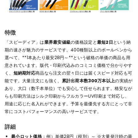
特徴
「スピーディア」は
業界最安値級
の価格設定と
最短2日
という納
期の速さが魅力のサービスです。400種類以上のボールペンから
選べて、**1本あたり最安28円～**という破格の単価の商品も用
意されています。版代・印刷代込みのコミコミ価格で分かりやす
く、
短納期対応
商品なら注文の翌々日には届くスピード対応も可
能です。大量注文にも強く、
累計出荷本数300万本以上
の実績が
あり、大口（数千本単位）でも安心して任せられます。格安なが
らも印刷方法はシルク印刷からフルカラーUV印刷まで対応し、
用途に応じた名入れができます。予算を最優先する方にとって非
常にコストパフォーマンスの高いサービスです。
詳細
最小ロット価格
：例）単価28円（税別）～ ※大量発注時の最